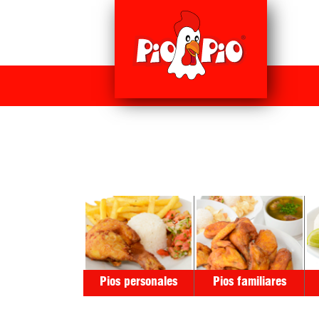
Pios personales
Pios familiares