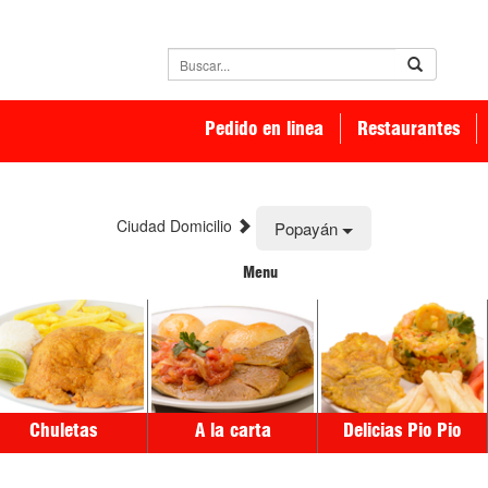
Pedido en linea
Restaurantes
Ciudad Domicilio
Popayán
Menu
Chuletas
A la carta
Delicias Pio Pio